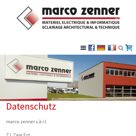
Datenschutz
marco zenner s.à r.l.
Z.I. Zare Est