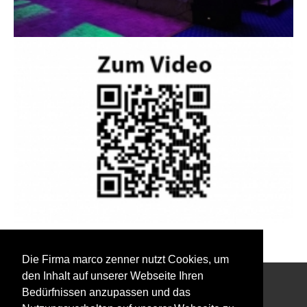
Zurück zu den Event Fotos
Die Firma marco zenner nutzt Cookies, um
den Inhalt auf unserer Webseite Ihren
Bedürfnissen anzupassen und das
Interessiert an unserem Newsletter?